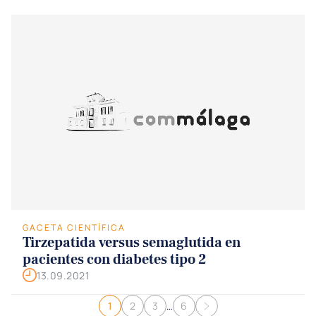
GACETA CIENTÍFICA
Tirzepatida versus semaglutida en
pacientes con diabetes tipo 2
13.09.2021
Navegación de entradas
1
2
3
…
6