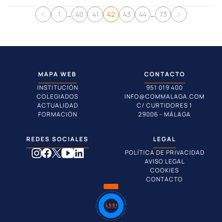
Navegación de entradas
1
…
40
41
42
43
44
…
73
MAPA WEB
CONTACTO
INSTITUCIÓN
951 019 400
COLEGIADOS
INFO@COMMALAGA.COM
ACTUALIDAD
C/ CURTIDORES 1
FORMACIÓN
29006 - MÁLAGA
REDES SOCIALES
LEGAL
POLÍTICA DE PRIVACIDAD
AVISO LEGAL
COOKIES
CONTACTO