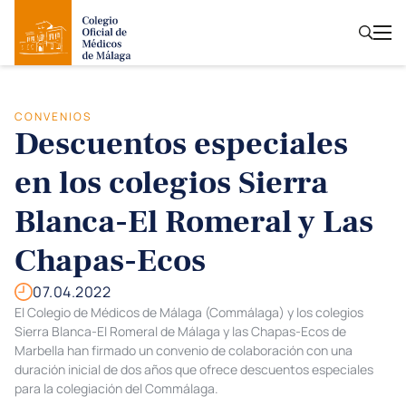
CONVENIOS
Descuentos especiales
en los colegios Sierra
Blanca-El Romeral y Las
Chapas-Ecos
07.04.2022
El Colegio de Médicos de Málaga (Commálaga) y los colegios
Sierra Blanca-El Romeral de Málaga y las Chapas-Ecos de
Marbella han firmado un convenio de colaboración con una
duración inicial de dos años que ofrece descuentos especiales
para la colegiación del Commálaga.