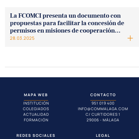
La FCOMCI presenta un documento con
propuestas para facilitar la concesión de
permisos en misiones de cooperación
internacional
28.03.2025
MAPA WEB
CONTACTO
INSTITUCIÓN
951 019 400
COLEGIADOS
INFO@COMMALAGA.COM
ACTUALIDAD
C/ CURTIDORES 1
FORMACIÓN
29006 - MÁLAGA
REDES SOCIALES
LEGAL