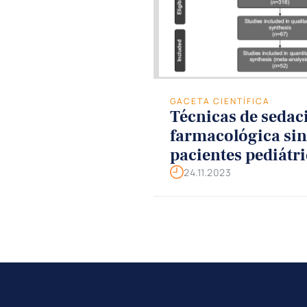
GACETA CIENTÍFICA
Técnicas de sedac
farmacológica sin
pacientes pediátr
procedimientos d
24.11.2023