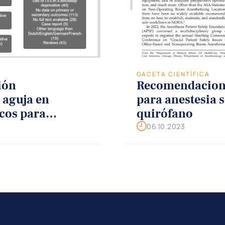
GACETA CIENTÍFICA
ión
Recomendacion
 aguja en
para anestesia 
icos para
quirófano
e imagen
06.10.2023