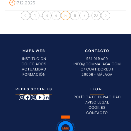
17.12.2025
Navegación de entradas
1
…
3
4
5
6
7
…
23
MAPA WEB
CONTACTO
INSTITUCIÓN
951 019 400
COLEGIADOS
INFO@COMMALAGA.COM
ACTUALIDAD
C/ CURTIDORES 1
FORMACIÓN
29006 - MÁLAGA
REDES SOCIALES
LEGAL
POLÍTICA DE PRIVACIDAD
AVISO LEGAL
COOKIES
CONTACTO