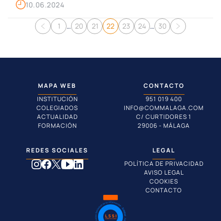
10.06.2024
Navegación de entradas
1
…
20
21
22
23
24
…
30
MAPA WEB
CONTACTO
INSTITUCIÓN
951 019 400
COLEGIADOS
INFO@COMMALAGA.COM
ACTUALIDAD
C/ CURTIDORES 1
FORMACIÓN
29006 - MÁLAGA
REDES SOCIALES
LEGAL
POLÍTICA DE PRIVACIDAD
AVISO LEGAL
COOKIES
CONTACTO