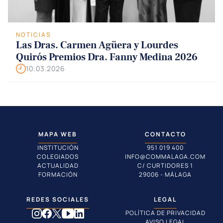
NOTICIAS
Las Dras. Carmen Agüera y Lourdes
Quirós Premios Dra. Fanny Medina 2026
10.03.2026
MAPA WEB
CONTACTO
INSTITUCIÓN
951 019 400
COLEGIADOS
INFO@COMMALAGA.COM
ACTUALIDAD
C/ CURTIDORES 1
FORMACIÓN
29006 - MÁLAGA
REDES SOCIALES
LEGAL
POLÍTICA DE PRIVACIDAD
AVISO LEGAL