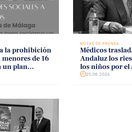
NOTAS DE PRENSA
a la prohibición
Médicos traslad
a menores de 16
Andaluz los ries
 un plan
los niños por el
Digital
pantallas
25.06.2024