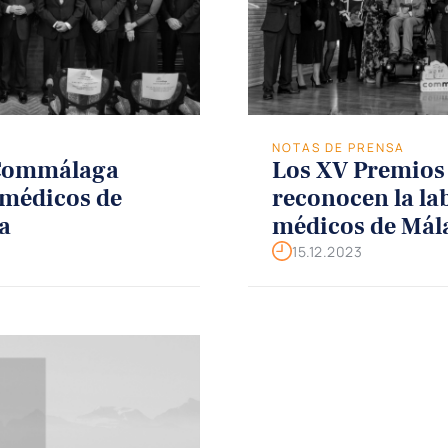
NOTAS DE PRENSA
 Commálaga
Los XV Premio
 médicos de
reconocen la la
a
médicos de Mála
15.12.2023