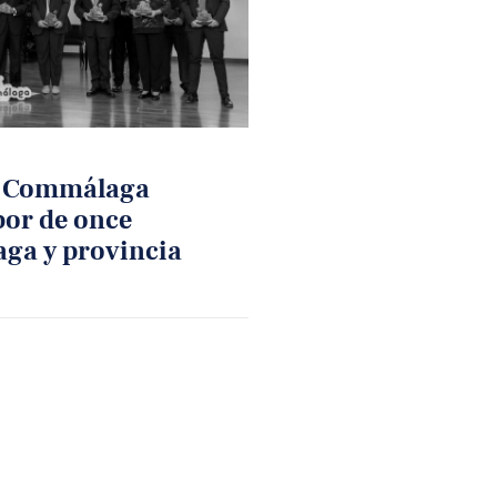
s Commálaga
bor de once
ga y provincia