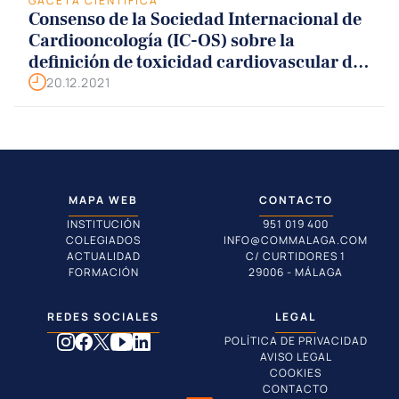
GACETA CIENTÍFICA
Consenso de la Sociedad Internacional de
Cardiooncología (IC-OS) sobre la
definición de toxicidad cardiovascular de
las terapias contra el cáncer
20.12.2021
MAPA WEB
CONTACTO
INSTITUCIÓN
951 019 400
COLEGIADOS
INFO@COMMALAGA.COM
ACTUALIDAD
C/ CURTIDORES 1
FORMACIÓN
29006 - MÁLAGA
REDES SOCIALES
LEGAL
POLÍTICA DE PRIVACIDAD
AVISO LEGAL
COOKIES
CONTACTO