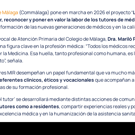
de Málaga
(Commálaga) pone en marcha en 2026 el proyecto
‘
zar, reconocer y poner en valor la labor de los tutores de m
a formación de las nuevas generaciones de médicos y en la cali
a vocal de Atención Primaria del Colegio de Málaga,
Dra. Mariló 
una figura clave en la profesión médica: “Todos los médicos r
r la Medicina. Esa huella, tanto profesional como humana, es
o”, señala.
tores MIR desempeñan un papel fundamental que va mucho más 
eferentes clínicos, éticos y vocacionales
que acompañan a l
as de su formación profesional.
 del tutor’ se desarrollará mediante distintas acciones de com
tutores como a residentes
, compartir experiencias reales y p
excelencia médica y en la humanización de la asistencia sanita