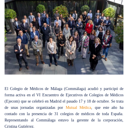
El Colegio de Médicos de Málaga (Commálaga) acudió y participó de
forma activa en el VI Encuentro de Ejecutivos de Colegios de Médicos
(Ejecom) que se celebró en Madrid el pasado 17 y 18 de octubre. Se trata
de unas jornadas organizadas por
Mutual Médica
, que este año ha
contado con la presencia de 31 colegios de médicos de toda España.
Representando al Commálaga estuvo la gerente de la corporación,
Cristina Gutiérrez.