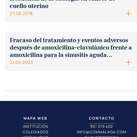
cuello uterino
27.08.2018
Fracaso del tratamiento y eventos adversos
después de amoxicilina-clavulánico frente a
amoxicilina para la sinusitis aguda
pediátrica
21.09.2023
MAPA WEB
CONTACTO
INSTITUCIÓN
951 019 400
COLEGIADOS
INFO@COMMALAGA.COM