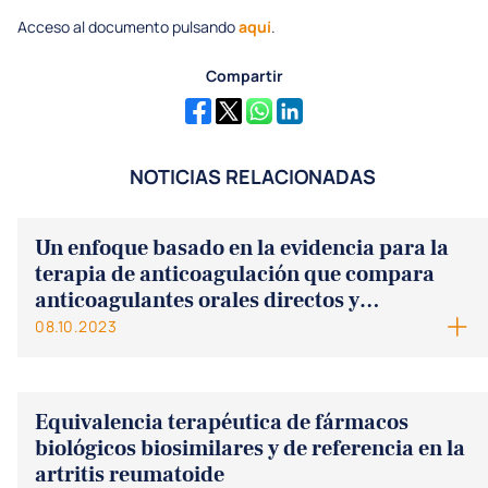
Acceso al documento pulsando
aquí
.
Compartir
NOTICIAS RELACIONADAS
Un enfoque basado en la evidencia para la
terapia de anticoagulación que compara
anticoagulantes orales directos y
antagonistas de la vitamina K en pacientes
08.10.2023
con fibrilación auricular y válvulas
bioprotésicas
Equivalencia terapéutica de fármacos
biológicos biosimilares y de referencia en la
artritis reumatoide