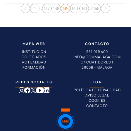
Navegación de entradas
1
…
137
138
139
140
141
…
155
MAPA WEB
CONTACTO
INSTITUCIÓN
951 019 400
COLEGIADOS
INFO@COMMALAGA.COM
ACTUALIDAD
C/ CURTIDORES 1
FORMACIÓN
29006 - MÁLAGA
REDES SOCIALES
LEGAL
POLÍTICA DE PRIVACIDAD
AVISO LEGAL
COOKIES
CONTACTO