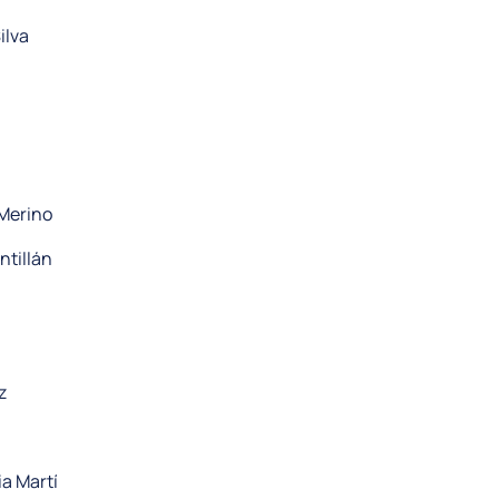
ilva
Merino
ntillán
z
a Martí