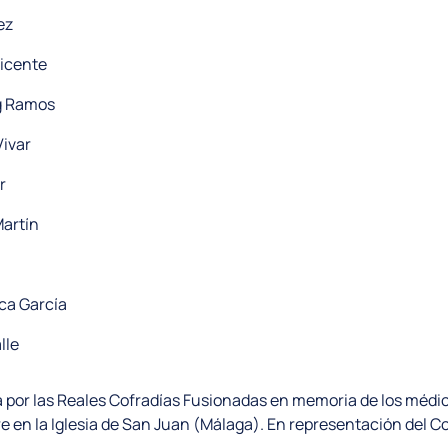
ez
vicente
rg Ramos
Vivar
r
artín
ca García
lle
 por las Reales Cofradías Fusionadas en memoria de los médico
en la Iglesia de San Juan (Málaga). En representación del Col