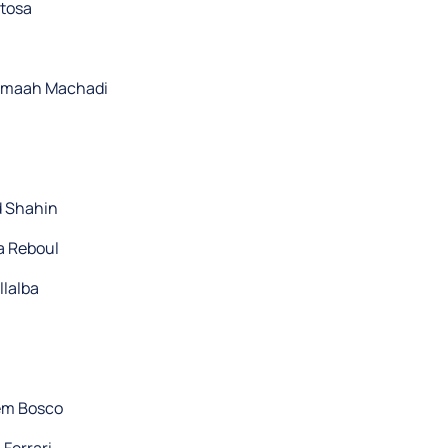
rtosa
maah Machadi
 Shahin
a Reboul
llalba
lem Bosco