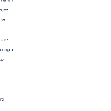
 Ferrari
zquez
man
olarz
tenegro
lez
z
ero