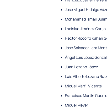
Francisco Javier Herrera
José Miguel Hidalgo Vá
Mohammad Ismail Suli
Ladislao Jiménez Garijo
Héctor Rodolfo Kahan S
José Salvador Lara Mon
Ángel Luis López Gonzá
Juan Lozano López
Luis Alberto Lozano Rui
Miguel Marfil Vicente
Francisco Martín Guerr
Miguel Meyer