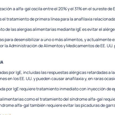
zación a alfa-gal oscila entre el 20% y el 31% en el sureste de
 el tratamiento de primera línea para la anafilaxia relacionad
to de las alergias alimentarias mediante IgE es evitar el alérg
s para desensibilizar a uno o más alimentos, y actualmente e
r la Administración de Alimentos y Medicamentos de EE. UU. p
IA
das por IgE, incluidas las respuestas alérgicas retardadas a l
es en los EE. UU. y pueden causar anafilaxia y, en raras ocasi
ada por IgE requiere tratamiento inmediato con inyección de e
s alimentarias como el tratamiento del síndrome alfa-gal requi
índrome alfa-gal también requiere evitar las picaduras de garr