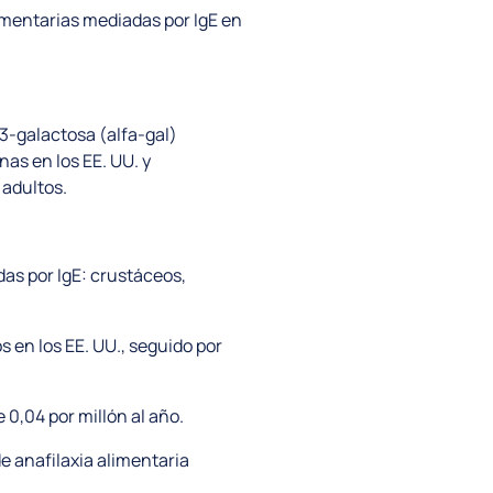
alimentarias mediadas por IgE en
3-galactosa (alfa-gal)
as en los EE. UU. y
 adultos.
das por IgE: crustáceos,
s en los EE. UU., seguido por
 0,04 por millón al año.
e anafilaxia alimentaria