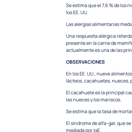
Se estima que el 7,6 % de los n
los EE. UU.
Las alergias alimentarias medi
Una respuesta alérgica retarda
presente en la carne de mamíf
actualmente es una de las prin
OBSERVACIONES
En los EE. UU., nueve alimento
lácteos, cacahuetes, nueces, p
El cacahuete es la principal cau
las nueces y los mariscos.
Se estima que la tasa de mortal
El síndrome de alfa-gal, que s
mediada por IgE.