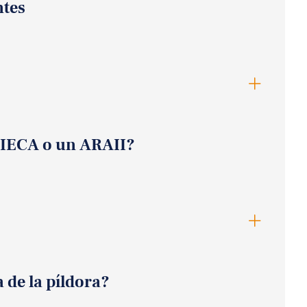
ntes
n IECA o un ARAII?
 de la píldora?