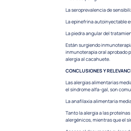
La seroprevalencia de sensibili
La epinefrina autoinyectable es
La piedra angular del tratamien
Están surgiendo inmunoterapia
inmunoterapia oral aprobado po
alergia al cacahuete.
CONCLUSIONES Y RELEVANC
Las alergias alimentarias media
el síndrome alfa-gal, son comun
La anafilaxia alimentaria medi
Tanto la alergia a las proteína
alergénicos, mientras que el s