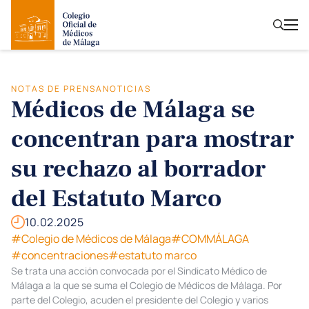
NOTAS DE PRENSA
NOTICIAS
Médicos de Málaga se
concentran para mostrar
su rechazo al borrador
del Estatuto Marco
10.02.2025
#Colegio de Médicos de Málaga
#COMMÁLAGA
#concentraciones
#estatuto marco
Se trata una acción convocada por el Sindicato Médico de
Málaga a la que se suma el Colegio de Médicos de Málaga. Por
parte del Colegio, acuden el presidente del Colegio y varios