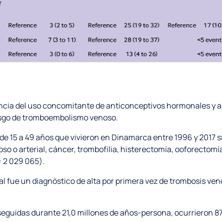
luencia del uso concomitante de anticonceptivos hormonales y 
iesgo de tromboembolismo venoso.
 de 15 a 49 años que vivieron en Dinamarca entre 1996 y 2017
 o arterial, cáncer, trombofilia, histerectomía, ooforectomía b
= 2 029 065).
al fue un diagnóstico de alta por primera vez de trombosis v
 seguidas durante 21,0 millones de años-persona, ocurrieron 