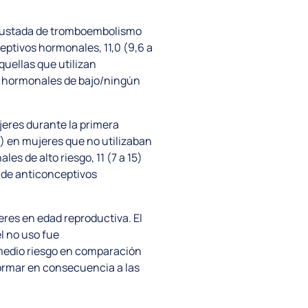
 ajustada de tromboembolismo
eptivos hormonales, 11,0 (9,6 a
quellas que utilizan
os hormonales de bajo/ningún
eres durante la primera
) en mujeres que no utilizaban
s de alto riesgo, 11 (7 a 15)
s de anticonceptivos
res en edad reproductiva. El
l no uso fue
medio riesgo en comparación
ormar en consecuencia a las