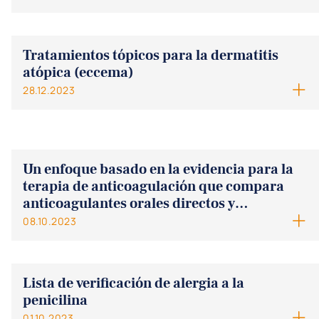
Tratamientos tópicos para la dermatitis
atópica (eccema)
28.12.2023
Un enfoque basado en la evidencia para la
terapia de anticoagulación que compara
anticoagulantes orales directos y
antagonistas de la vitamina K en pacientes
08.10.2023
con fibrilación auricular y válvulas
bioprotésicas
Lista de verificación de alergia a la
penicilina
01.10.2023