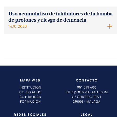
Uso acumulativo de inhibidores de la bomba
de protones y riesgo de demencia
14.10.2023
MAPA WEB
CONTACTO
INSTITUCIÓN
951 019 400
COLEGIADOS
INFO@COMMALAGA.COM
ACTUALIDAD
C/ CURTIDORES 1
FORMACIÓN
29006 - MÁLAGA
REDES SOCIALES
LEGAL