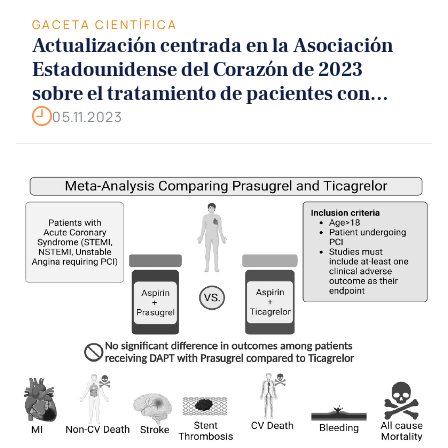
GACETA CIENTÍFICA
Actualización centrada en la Asociación
Estadounidense del Corazón de 2023
sobre el tratamiento de pacientes con
paro cardíaco o toxicidad potencialmente
05.11.2023
mortal debido a intoxicación