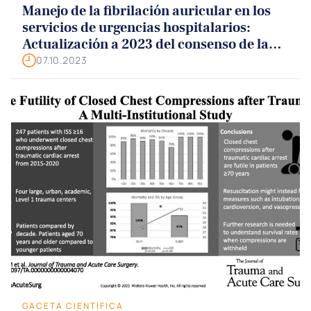
Manejo de la fibrilación auricular en los
servicios de urgencias hospitalarios:
Actualización a 2023 del consenso de la
SEMES, la SEC y la SETH
07.10.2023
GACETA CIENTÍFICA