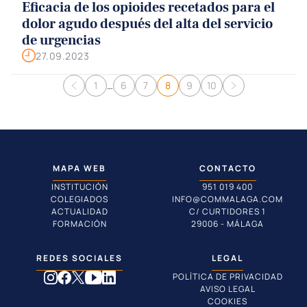
Eficacia de los opioides recetados para el
dolor agudo después del alta del servicio
de urgencias
27.09.2023
Navegación de entradas
1
…
6
7
8
9
10
MAPA WEB
CONTACTO
INSTITUCIÓN
951 019 400
COLEGIADOS
INFO@COMMALAGA.COM
ACTUALIDAD
C/ CURTIDORES 1
FORMACIÓN
29006 - MÁLAGA
REDES SOCIALES
LEGAL
POLÍTICA DE PRIVACIDAD
AVISO LEGAL
COOKIES