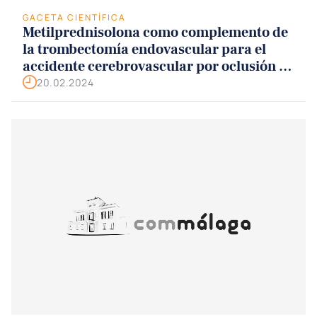
GACETA CIENTÍFICA
Metilprednisolona como complemento de
la trombectomía endovascular para el
accidente cerebrovascular por oclusión de
grandes vasos
20.02.2024