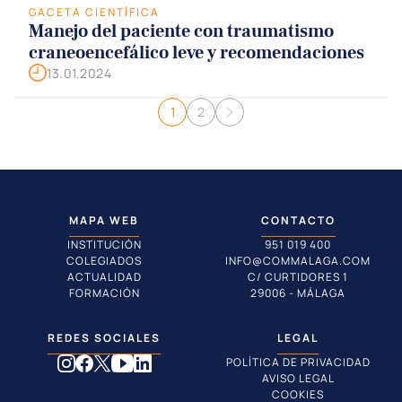
GACETA CIENTÍFICA
Manejo del paciente con traumatismo
craneoencefálico leve y recomendaciones
13.01.2024
Navegación de entradas
1
2
MAPA WEB
CONTACTO
INSTITUCIÓN
951 019 400
COLEGIADOS
INFO@COMMALAGA.COM
ACTUALIDAD
C/ CURTIDORES 1
FORMACIÓN
29006 - MÁLAGA
REDES SOCIALES
LEGAL
POLÍTICA DE PRIVACIDAD
AVISO LEGAL
COOKIES