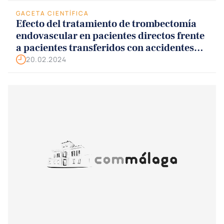
GACETA CIENTÍFICA
Efecto del tratamiento de trombectomía
endovascular en pacientes directos frente
a pacientes transferidos con accidentes
cerebrovasculares isquémicos grandes
20.02.2024