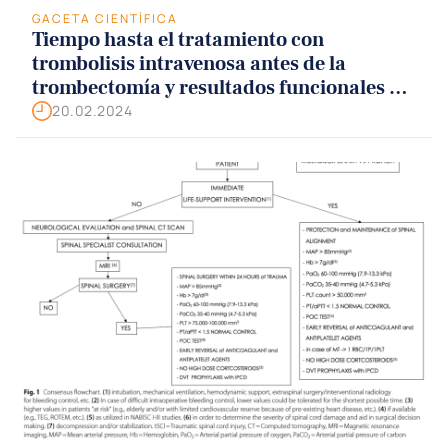
GACETA CIENTÍFICA
Tiempo hasta el tratamiento con
trombolisis intravenosa antes de la
trombectomía y resultados funcionales en
el accidente cerebrovascular isquémico
20.02.2024
agudo