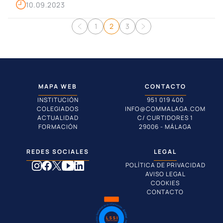
10.09.2023
Navegación de entradas
1
2
3
MAPA WEB
CONTACTO
INSTITUCIÓN
951 019 400
COLEGIADOS
INFO@COMMALAGA.COM
ACTUALIDAD
C/ CURTIDORES 1
FORMACIÓN
29006 - MÁLAGA
REDES SOCIALES
LEGAL
POLÍTICA DE PRIVACIDAD
AVISO LEGAL
COOKIES
CONTACTO