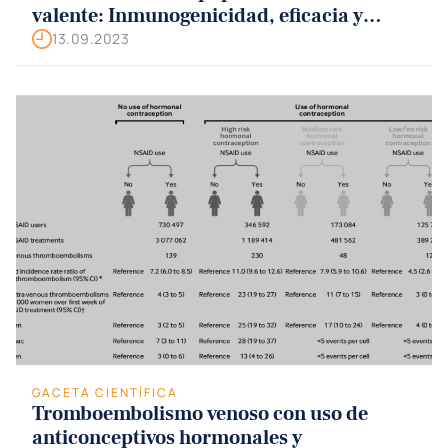
valente: Inmunogenicidad, eficacia y
seguridad
13.09.2023
GACETA CIENTÍFICA
Tromboembolismo venoso con uso de
anticonceptivos hormonales y